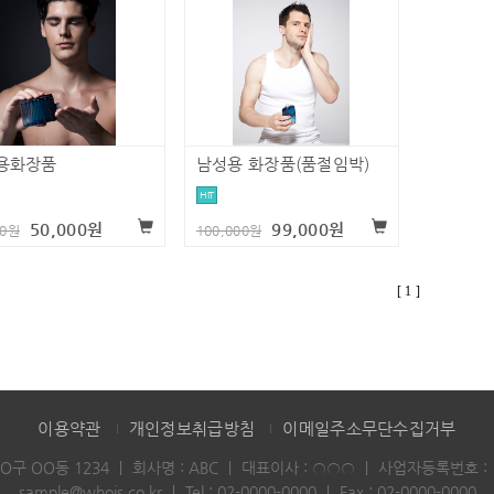
용화장품
남성용 화장품(품절임박)
HIT
50,000원
99,000원
00원
100,000원
[ 1 ]
이용약관
개인정보취급방침
이메일주소무단수집거부
OO구 OO동 1234
｜
회사명 : ABC
｜
대표이사 : ○○○
｜
사업자등록번호 : 12
sample@whois.co.kr
｜
Tel :
02-0000-0000
｜
Fax : 02-0000-0000