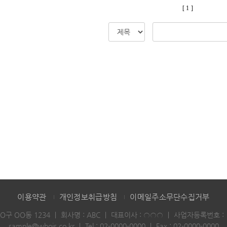
[ 1 ]
이용약관
개인정보취급방침
이메일주소무단수집거부
OO구 OO동 1234
｜
회사명 : ABC
｜
대표이사 : ○○○
｜
사업자등록번호 : 12
sample@whois.co.kr
｜
Tel :
02-0000-0000
｜
Fax : 02-0000-0000