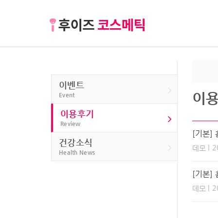
이벤트
이
Event
이용후기
Review
[기본]
건강소식
| 2
데모
Health News
[기본]
| 2
데모