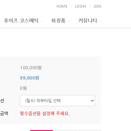
HOME
LOGIN
JOIN
후이즈 코스메틱
화장품
커뮤니티
가
100,000원
가
99,000원
비
0원
옵션
제금액
필수옵션을 설정해 주세요.