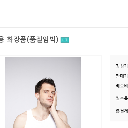
용 화장품(품절임박)
HIT
정상
판매
배송
필수
총결