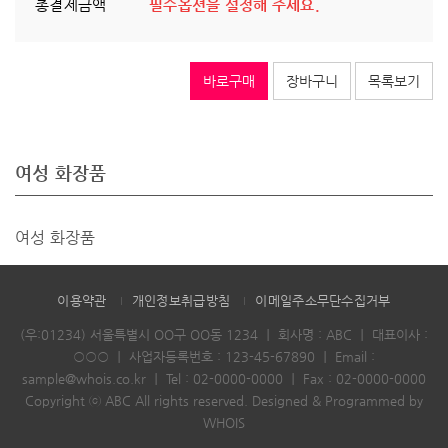
총결제금액
필수옵션을 설정해 주세요.
바로구매
장바구니
목록보기
여성 화장품
여성 화장품
이용약관
개인정보취급방침
이메일주소무단수집거부
(우:01234) 서울특별시 OO구 OO동 1234
｜
회사명 : ABC
｜
대표이사 :
○○○
｜
사업자등록번호 : 123-45-67890
｜
Email :
sample@whois.co.kr
｜
Tel :
02-0000-0000
｜
Fax : 02-0000-0000
Copyright ⓒ ABC All rights reserved.
Designed & Programmed by
WHOIS